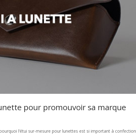
 lunette pour promouvoir sa marque
 pourquoi l’étui sur-mesure pour lunettes est si important à confectio