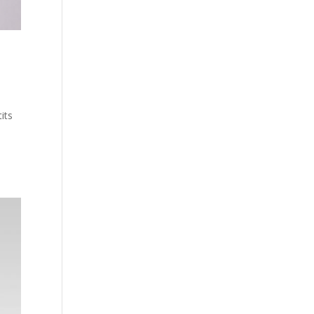
its
e