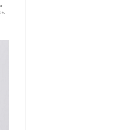
ur
de,